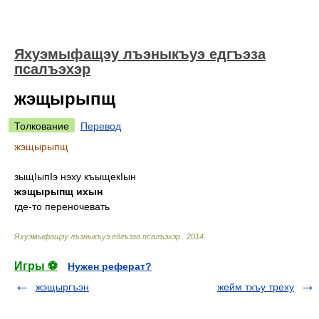
Яхуэмыфащэу лъэныкъуэ едгъэза
псалъэхэр
жэщырыпщ
Толкование
Перевод
жэщырыпщ
зыщIыпIэ нэху къыщекIын
жэщырыпщ ихын
где-то переночевать
Яхуэмыфащэу лъэныкъуэ едгъэза псалъэхэр
.
2014
.
Игры ⚽
Нужен реферат?
жэщыргъэн
жейм тхъу треху